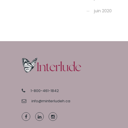
juin 2020
1-800-461-1842
info@minterludeh.ca