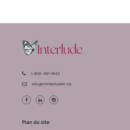
1-800-461-1842
info@minterludeh.ca
Plan du site