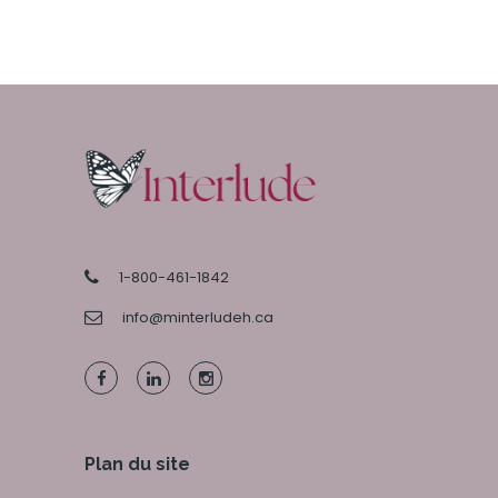
1-800-461-1842
info@minterludeh.ca
Plan du site