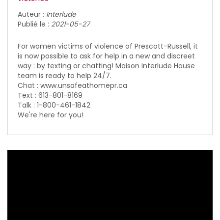
Auteur :
Interlude
Publié le :
2021-05-27
For women victims of violence of Prescott-Russell, it
is now possible to ask for help in a new and discreet
way : by texting or chatting! Maison Interlude House
team is ready to help 24/7.
Chat :
www.unsafeathomepr.ca
Text : 613-801-8169
Talk : 1-800-461-1842
We're here for you!