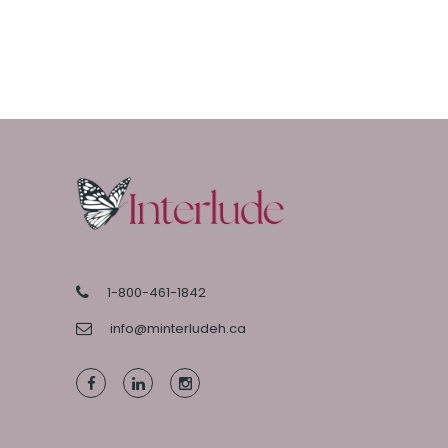
1-800-461-1842
info@minterludeh.ca